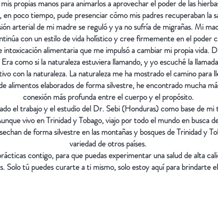
 mis propias manos para animarlos a aprovechar el poder de las hierbas
, en poco tiempo, pude presenciar cómo mis padres recuperaban la sa
ión arterial de mi madre se reguló y ya no sufría de migrañas. Mi madr
inúa con un estilo de vida holístico y cree firmemente en el poder cu
intoxicación alimentaria que me impulsó a cambiar mi propia vida. D
 Era como si la naturaleza estuviera llamando, y yo escuché la llamad
ivo con la naturaleza. La naturaleza me ha mostrado el camino para llev
 de alimentos elaborados de forma silvestre, he encontrado mucha má
conexión más profunda entre el cuerpo y el propósito.
izado el trabajo y el estudio del Dr. Sebi (Honduras) como base de mi
 Aunque vivo en Trinidad y Tobago, viajo por todo el mundo en busca d
sechan de forma silvestre en las montañas y bosques de Trinidad y 
variedad de otros países.
rácticas contigo, para que puedas experimentar una salud de alta cali
as. Solo tú puedes curarte a ti mismo, solo estoy aquí para brindarte 