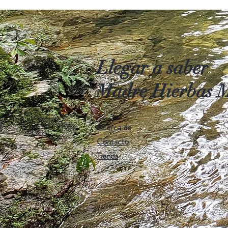
Llegar a saber
Madre Hierbas M
Acerca de
Contacto
Tienda