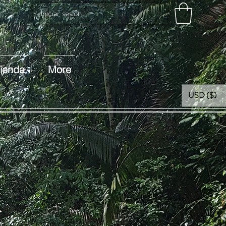
Iniciar sesión
ienda
More
USD ($)