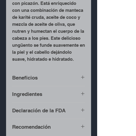
con picazón. Está enriquecido
con una combinación de manteca
de karité cruda, aceite de coco y
mezcla de aceite de oliva, que
nutren y humectan el cuerpo de la
cabeza a los pies. Este delicioso
ungüento se funde suavemente en
la piel y el cabello dejándolo
suave, hidratado e hidratado.
Beneficios
Eczema de alivio
Ingredientes
Piel y labios secos
Sarpullido del pañal
Manteca de karité
Declaración de la FDA
Estrías
Mantequilla de Coco
Crecimiento del cabello y
Aceite de coco
Recomendación
humectante
Aceite de oliva
Estas declaraciones no han
Suaviza la piel