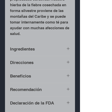
hierba de la fiebre cosechada en
forma silvestre proviene de las
montañas del Caribe y se puede
tomar internamente como té para
ayudar con muchas afecciones de
salud.
Ingredientes
Hierba salvaje artesanal para
Direcciones
la fiebre
Poner el agua a punto de
Beneficios
ebullición.
Agregue Fever Grass a la
Lowering cholesterol.
Recomendación
olla.
Preventing infection.
Apaga el fuego.
Boosting oral health.
Se recomienda durante el
Declaración de la FDA
Tape la olla y deje reposar
Relieving pain.
consumo de Mother Herbs
durante 20-30 minutos.
Boosting red blood cell
Wild Crafted Herbs para